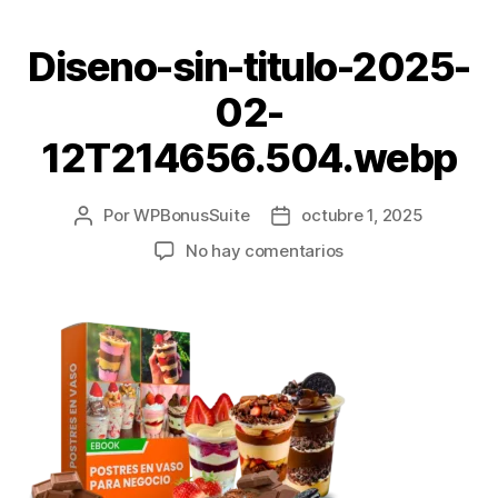
Diseno-sin-titulo-2025-
02-
12T214656.504.webp
Por
WPBonusSuite
octubre 1, 2025
No hay comentarios