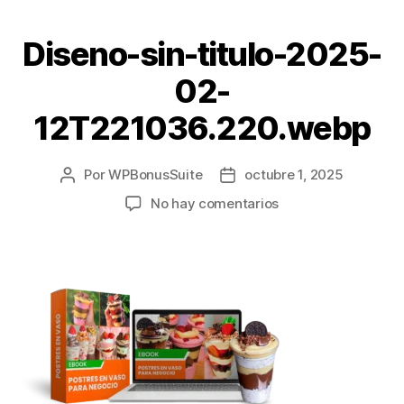
Diseno-sin-titulo-2025-
02-
12T221036.220.webp
Por
WPBonusSuite
octubre 1, 2025
No hay comentarios